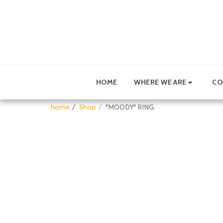
WHERE WE ARE
CO
HOME
home
Shop
"MOODY" RING.