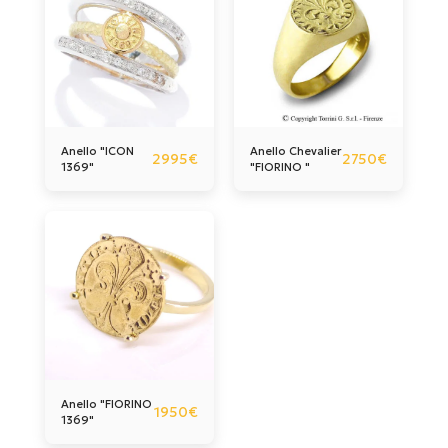
Anello "ICON
Anello Chevalier
2995
€
2750
€
1369"
"FIORINO "
Anello "FIORINO
1950
€
1369"