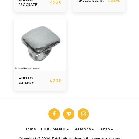
450
€
ANELLO ELENA
495
€
"SOCRATE".
ANELLO
420
€
QUADRO
Home
DOVE SIAMO
Azienda
Altro
Copyright © 2026 Tutti i diritti riservati -
www.torrini.com