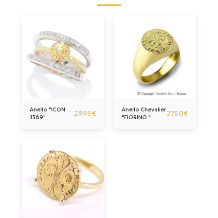
Anello "ICON
Anello Chevalier
2995
€
2750
€
1369"
"FIORINO "