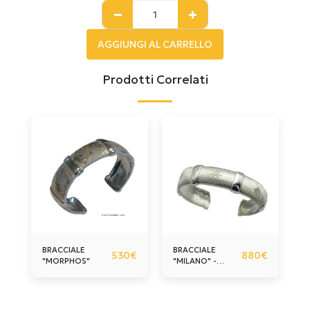
AGGIUNGI AL CARRELLO
Prodotti Correlati
BRACCIALE
BRACCIALE
530
€
880
€
"MORPHOS"
"MILANO" -
FINEMENTE
INCISO